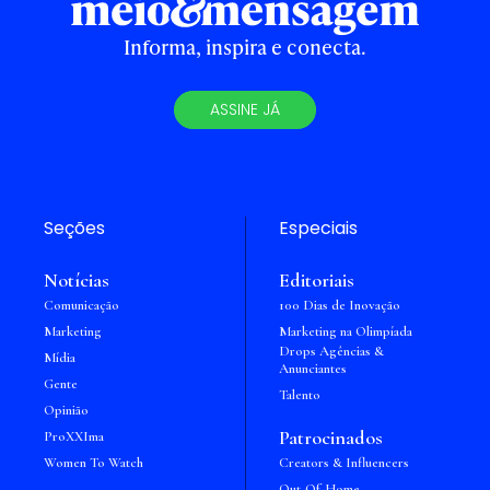
Informa, inspira e conecta.
ASSINE JÁ
Seções
Especiais
Notícias
Editoriais
Comunicação
100 Dias de Inovação
Marketing
Marketing na Olimpíada
Drops Agências &
Mídia
Anunciantes
Gente
Talento
Opinião
Patrocinados
ProXXIma
Women To Watch
Creators & Influencers
Out-Of-Home